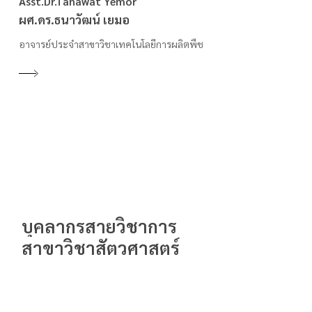
Asst.Dr.Tanawat Yemor
ผศ.ดร.ธนาวัฒน์ เยมอ
อาจารย์ประจำสาขาวิชาเทคโนโลยีการผลิตพืช
บุคลากรสายวิชาการ
สาขาวิชาสัตวศาสตร์