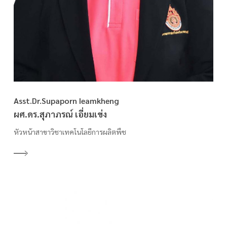
Asst.Dr.Supaporn Ieamkheng
ผศ.ดร.สุภาภรณ์ เอี่ยมเข่ง
หัวหน้าสาขาวิชาเทคโนโลยีการผลิตพืช