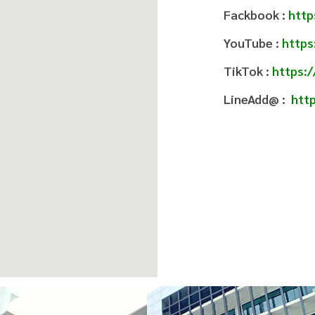
Fackbook
:
http
YouTube
:
http
TikTok
:
https:
LineAdd@
:
htt