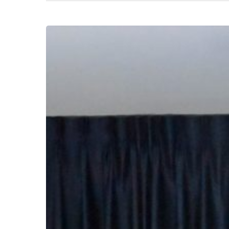
MOU
กลุ่ม
วิสาหกิจ
ชุมชน
ไทย
Hit enter to search or ESC to close
ราช
มงคล
ฟาร์ม