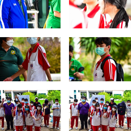
SC_0035
DSC_0034
SC_0030
DSC_0029