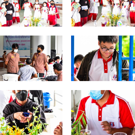
SC_0063
DSC_0061
SC_0058
DSC_0057