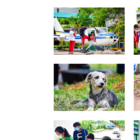
DSC_0084
D
DSC_0078
D
DSC_0068
D