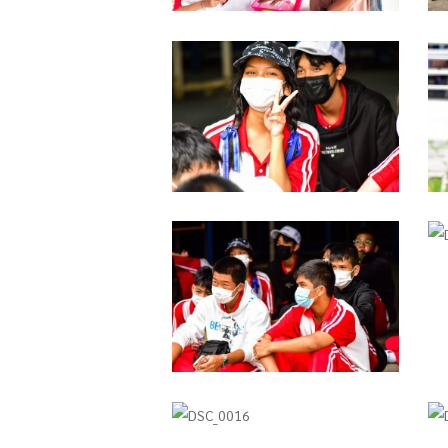
DSC_0027
D
DSC_0020
D
DSC_0016
D