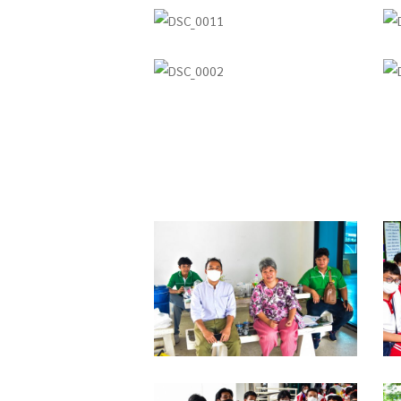
DSC_0011
D
DSC_0002
D
DSC_0372
D