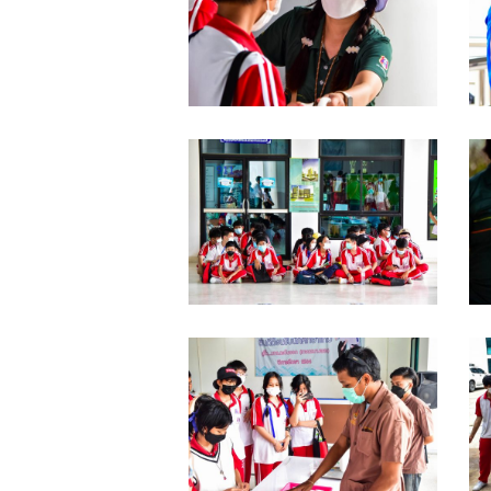
DSC_0037
D
DSC_0031
D