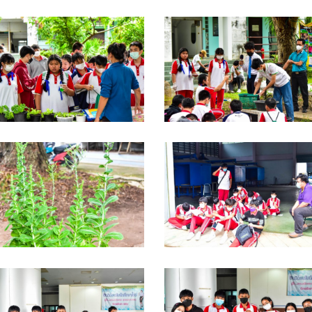
SC_0082
DSC_0080
SC_0073
DSC_0071
SC_0067
DSC_0066