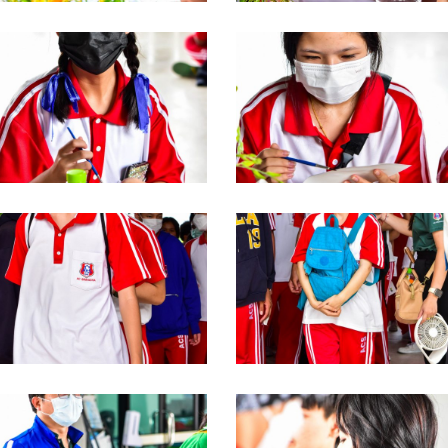
SC_0054
DSC_0053
SC_0044
DSC_0043
SC_0040
DSC_0039