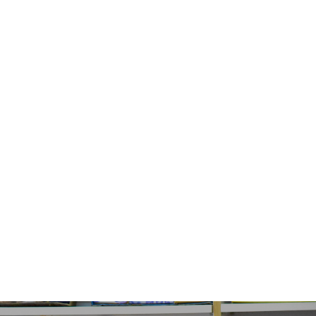
3-
11-
65_๒๒๑๑๐๔_27