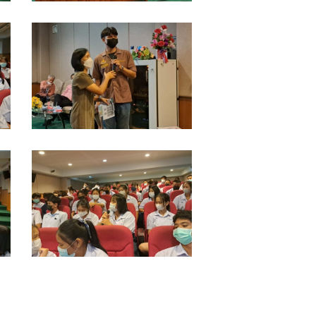
ป่า
เขา
LINE_ALBUM_แนะแนว
ชะ
รร.ท่า
อางค์
ข้าม
3-
พิทยา
11-
รร.สวน
65_๒๒๑๑๐๔_19
ป่า
เขา
LINE_ALBUM_แนะแนว
ชะ
รร.ท่า
อางค์
ข้าม
3-
พิทยา
11-
รร.สวน
65_๒๒๑๑๐๔_23
ป่า
เขา
ชะ
อางค์