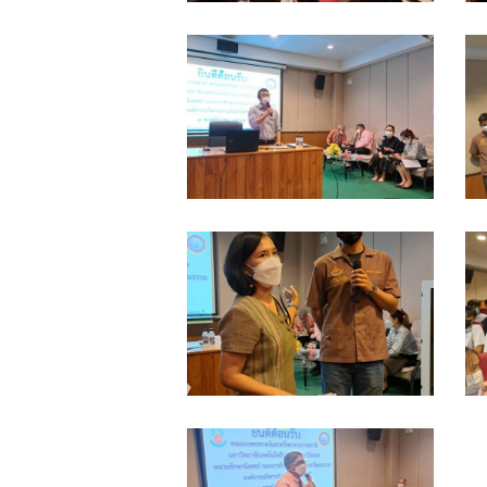
ป่า
ป
เขา
เ
LINE_ALBUM_แนะแนว
L
ชะ
ช
รร.ท่า
ร
อางค์
อ
ข้าม
ข
3-
3
พิทยา
พ
11-
1
รร.สวน
ร
65_๒๒๑๑๐๔_16
6
ป่า
ป
เขา
เ
LINE_ALBUM_แนะแนว
L
ชะ
ช
รร.ท่า
ร
อางค์
อ
ข้าม
ข
3-
3
พิทยา
พ
11-
1
รร.สวน
ร
65_๒๒๑๑๐๔_20
6
ป่า
ป
เขา
เ
LINE_ALBUM_แนะแนว
ชะ
ช
รร.ท่า
อางค์
อ