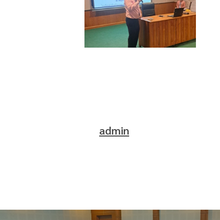
ข้าม
3-
3
พิทยา
11-
1
รร.สวน
65_๒๒๑๑๐๔_24
6
ป่า
เขา
ชะ
อางค์
3-
11-
65_๒๒๑๑๐๔_28
admin