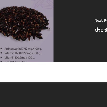
Next P
ประชา