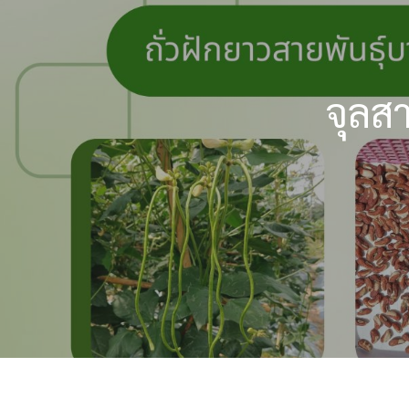
จุลส
Hit enter to search or ESC to close