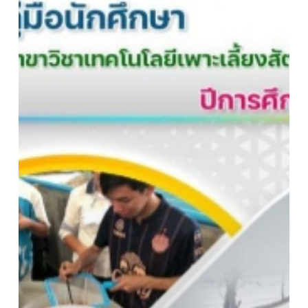
วิชา
เทคโนโลยี
เพาะ
เลี้ยง
สัตว์
น้ำ
ปี
การ
ศึกษา
2565