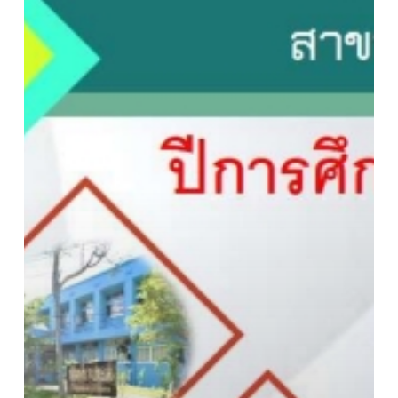
เพาะ
เลี้ยง
สัตว์
น้ำ
ปี
การ
ศึกษา
2563