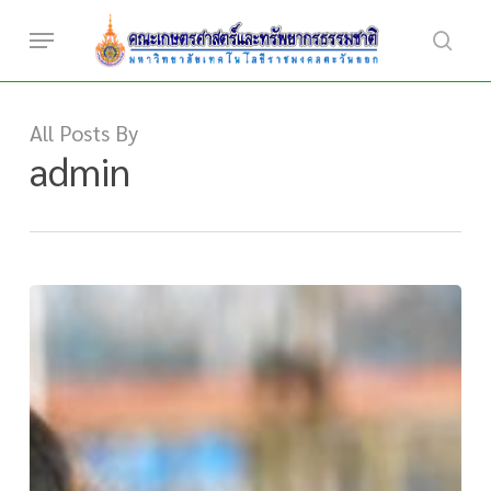
Skip
Menu
to
searc
main
content
All Posts By
admin
แนะแนว
โรงเรียน
พลู
ตา
หลวง
วิทยา
31